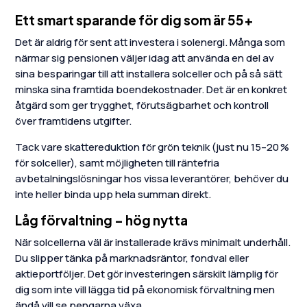
Ett smart sparande för dig som är 55+
Det är aldrig för sent att investera i solenergi. Många som
närmar sig pensionen väljer idag att använda en del av
sina besparingar till att installera solceller och på så sätt
minska sina framtida boendekostnader. Det är en konkret
åtgärd som ger trygghet, förutsägbarhet och kontroll
över framtidens utgifter.
Tack vare skattereduktion för grön teknik (just nu 15–20 %
för solceller), samt möjligheten till räntefria
avbetalningslösningar hos vissa leverantörer, behöver du
inte heller binda upp hela summan direkt.
Låg förvaltning – hög nytta
När solcellerna väl är installerade krävs minimalt underhåll.
Du slipper tänka på marknadsräntor, fondval eller
aktieportföljer. Det gör investeringen särskilt lämplig för
dig som inte vill lägga tid på ekonomisk förvaltning men
ändå vill se pengarna växa.