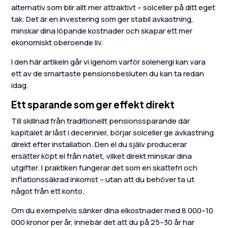
alternativ som blir allt mer attraktivt – solceller på ditt eget
tak. Det är en investering som ger stabil avkastning,
minskar dina löpande kostnader och skapar ett mer
ekonomiskt oberoende liv.
I den här artikeln går vi igenom varför solenergi kan vara
ett av de smartaste pensionsbesluten du kan ta redan
idag.
Ett sparande som ger effekt direkt
Till skillnad från traditionellt pensionssparande där
kapitalet är låst i decennier, börjar solceller ge avkastning
direkt efter installation. Den el du själv producerar
ersätter köpt el från nätet, vilket direkt minskar dina
utgifter. I praktiken fungerar det som en skattefri och
inflationssäkrad inkomst – utan att du behöver ta ut
något från ett konto.
Om du exempelvis sänker dina elkostnader med 8 000–10
000 kronor per år, innebär det att du på 25–30 år har