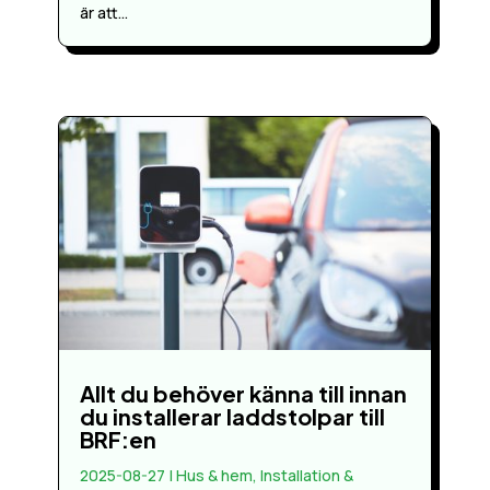
är att...
Allt du behöver känna till innan
du installerar laddstolpar till
BRF:en
2025-08-27
|
Hus & hem
,
Installation &