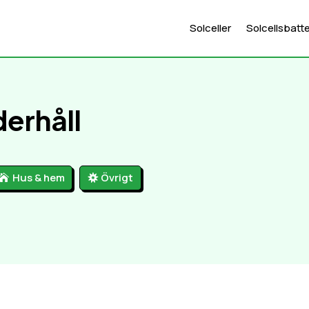
Solceller
Solcellsbatte
derhåll
Hus & hem
Övrigt