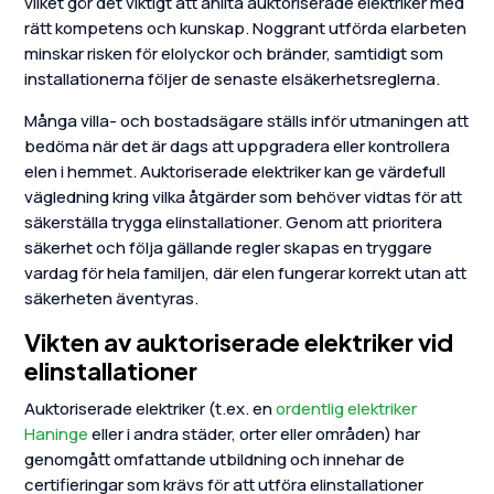
vilket gör det viktigt att anlita auktoriserade elektriker med
rätt kompetens och kunskap. Noggrant utförda elarbeten
minskar risken för elolyckor och bränder, samtidigt som
installationerna följer de senaste elsäkerhetsreglerna.
Många villa- och bostadsägare ställs inför utmaningen att
bedöma när det är dags att uppgradera eller kontrollera
elen i hemmet. Auktoriserade elektriker kan ge värdefull
vägledning kring vilka åtgärder som behöver vidtas för att
säkerställa trygga elinstallationer. Genom att prioritera
säkerhet och följa gällande regler skapas en tryggare
vardag för hela familjen, där elen fungerar korrekt utan att
säkerheten äventyras.
Vikten av auktoriserade elektriker vid
elinstallationer
Auktoriserade elektriker (t.ex. en
ordentlig elektriker
Haninge
eller i andra städer, orter eller områden) har
genomgått omfattande utbildning och innehar de
certifieringar som krävs för att utföra elinstallationer