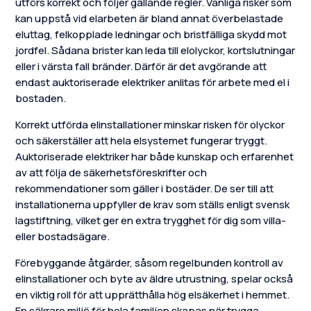
utförs korrekt och följer gällande regler. Vanliga risker som
kan uppstå vid elarbeten är bland annat överbelastade
eluttag, felkopplade ledningar och bristfälliga skydd mot
jordfel. Sådana brister kan leda till elolyckor, kortslutningar
eller i värsta fall bränder. Därför är det avgörande att
endast auktoriserade elektriker anlitas för arbete med el i
bostaden.
Korrekt utförda elinstallationer minskar risken för olyckor
och säkerställer att hela elsystemet fungerar tryggt.
Auktoriserade elektriker har både kunskap och erfarenhet
av att följa de säkerhetsföreskrifter och
rekommendationer som gäller i bostäder. De ser till att
installationerna uppfyller de krav som ställs enligt svensk
lagstiftning, vilket ger en extra trygghet för dig som villa-
eller bostadsägare.
Förebyggande åtgärder, såsom regelbunden kontroll av
elinstallationer och byte av äldre utrustning, spelar också
en viktig roll för att upprätthålla hög elsäkerhet i hemmet.
En säkrare miljö för hela familjen skapas när trygga