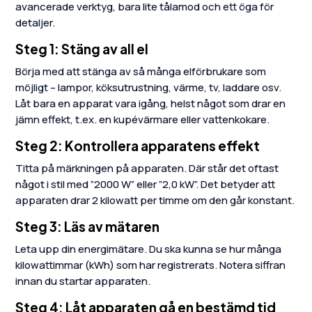
avancerade verktyg, bara lite tålamod och ett öga för
detaljer.
Steg 1: Stäng av all el
Börja med att stänga av så många elförbrukare som
möjligt – lampor, köksutrustning, värme, tv, laddare osv.
Låt bara en apparat vara igång, helst något som drar en
jämn effekt, t.ex. en kupévärmare eller vattenkokare.
Steg 2: Kontrollera apparatens effekt
Titta på märkningen på apparaten. Där står det oftast
något i stil med ”2000 W” eller ”2,0 kW”. Det betyder att
apparaten drar 2 kilowatt per timme om den går konstant.
Steg 3: Läs av mätaren
Leta upp din energimätare. Du ska kunna se hur många
kilowattimmar (kWh) som har registrerats. Notera siffran
innan du startar apparaten.
Steg 4: Låt apparaten gå en bestämd tid