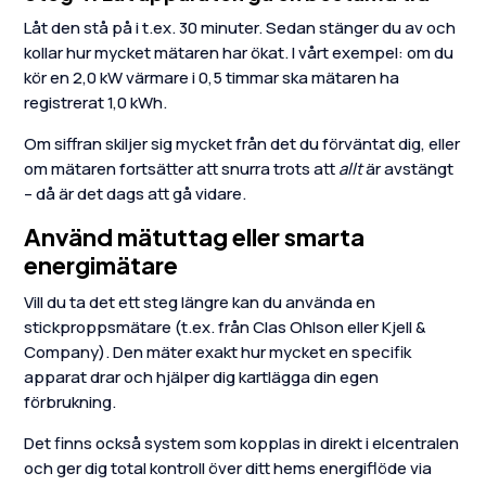
Låt den stå på i t.ex. 30 minuter. Sedan stänger du av och
kollar hur mycket mätaren har ökat. I vårt exempel: om du
kör en 2,0 kW värmare i 0,5 timmar ska mätaren ha
registrerat 1,0 kWh.
Om siffran skiljer sig mycket från det du förväntat dig, eller
om mätaren fortsätter att snurra trots att
allt
är avstängt
– då är det dags att gå vidare.
Använd mätuttag eller smarta
energimätare
Vill du ta det ett steg längre kan du använda en
stickproppsmätare (t.ex. från Clas Ohlson eller Kjell &
Company). Den mäter exakt hur mycket en specifik
apparat drar och hjälper dig kartlägga din egen
förbrukning.
Det finns också system som kopplas in direkt i elcentralen
och ger dig total kontroll över ditt hems energiflöde via