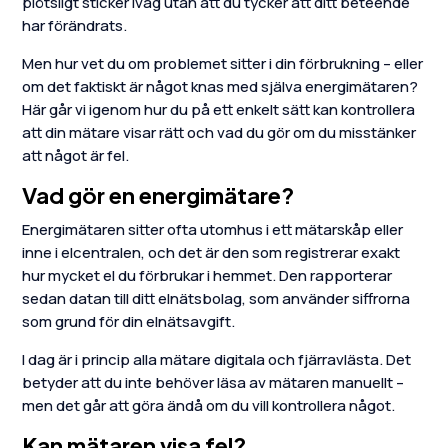
plötsligt sticker iväg utan att du tycker att ditt beteende
har förändrats.
Men hur vet du om problemet sitter i din förbrukning – eller
om det faktiskt är något knas med själva energimätaren?
Här går vi igenom hur du på ett enkelt sätt kan kontrollera
att din mätare visar rätt och vad du gör om du misstänker
att något är fel.
Vad gör en energimätare?
Energimätaren sitter ofta utomhus i ett mätarskåp eller
inne i elcentralen, och det är den som registrerar exakt
hur mycket el du förbrukar i hemmet. Den rapporterar
sedan datan till ditt elnätsbolag, som använder siffrorna
som grund för din elnätsavgift.
I dag är i princip alla mätare digitala och fjärravlästa. Det
betyder att du inte behöver läsa av mätaren manuellt –
men det går att göra ändå om du vill kontrollera något.
Kan mätaren visa fel?