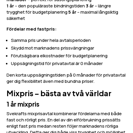
1 år
– den populäraste bindningstiden
3 år
– längre
trygghet för budgetplanering
5 år
– maximal långsiktig
säkerhet
Fördelar med fastpris:
Samma pris under hela avtalsperioden
Skydd mot marknadens prissvängningar
Förutsägbara elkostnader för budgetplanering
Uppsägningstid för privatavtal är 0 månader
Den korta uppsägningstiden på 0 månader för privatavtal
ger dig flexibilitet även med bundna priser.
Mixpris – bästa av två världar
1 år mixpris
Svekrafts mixprisavtal kombinerar fördelarna med både
fast och rörligt pris. En del av din elförbrukning prissätts
enligt fast pris medan resten följer marknadens rörliga
utveckling. Detta ger dig både viss trygghet och möjlighet