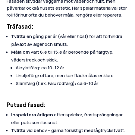
Fasaden skyddar väggarna mot väder och fukt, men
påverkar också husets estetik. Här spelar materialval stor
roll för hur ofta du behöver måla, rengöra eller reparera.
Träfasad:
Tvätta
en gång per år (vår eller höst) för att förhindra
påväxt av alger och smuts.
Måla om
vart 8:e till 15:e år beroende på färgtyp,
väderstreck och skick.
Akrylatfärg: ca 10–12 år
Linoljefärg: oftare, men kan fläckmålas enklare
Slamfärg (t.ex. Falu rödfärg): ca 6–10 år
Putsad fasad:
Inspektera årligen
efter sprickor, frostsprängningar
eller puts som lossnat.
Tvätta
vid behov – gärna försiktigt med lågtryckstvätt.