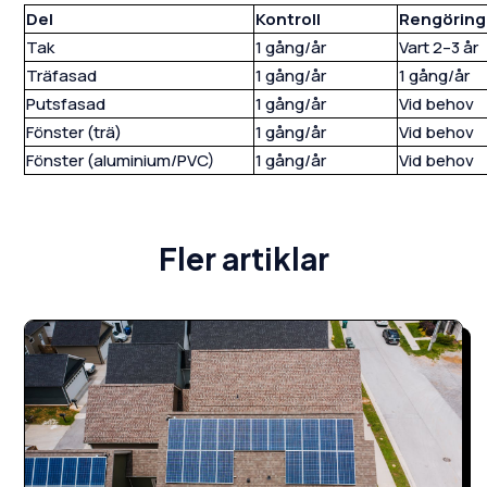
Del
Kontroll
Rengöring
Tak
1 gång/år
Vart 2–3 år
Träfasad
1 gång/år
1 gång/år
Putsfasad
1 gång/år
Vid behov
Fönster (trä)
1 gång/år
Vid behov
Fönster (aluminium/PVC)
1 gång/år
Vid behov
Fler artiklar