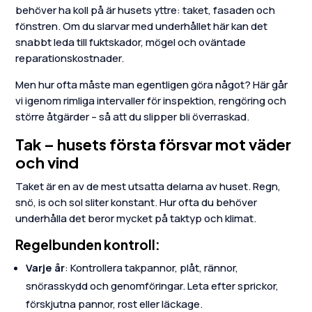
behöver ha koll på är husets yttre: taket, fasaden och
fönstren. Om du slarvar med underhållet här kan det
snabbt leda till fuktskador, mögel och oväntade
reparationskostnader.
Men hur ofta måste man egentligen göra något? Här går
vi igenom rimliga intervaller för inspektion, rengöring och
större åtgärder – så att du slipper bli överraskad.
Tak – husets första försvar mot väder
och vind
Taket är en av de mest utsatta delarna av huset. Regn,
snö, is och sol sliter konstant. Hur ofta du behöver
underhålla det beror mycket på taktyp och klimat.
Regelbunden kontroll:
Varje år
: Kontrollera takpannor, plåt, rännor,
snörasskydd och genomföringar. Leta efter sprickor,
förskjutna pannor, rost eller läckage.