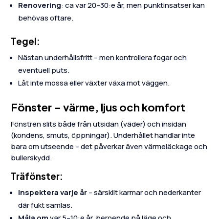
Renovering
: ca var 20–30:e år, men punktinsatser kan
behövas oftare.
Tegel:
Nästan underhållsfritt – men kontrollera fogar och
eventuell puts.
Låt inte mossa eller växter växa mot väggen.
Fönster – värme, ljus och komfort
Fönstren slits både från utsidan (väder) och insidan
(kondens, smuts, öppningar). Underhållet handlar inte
bara om utseende – det påverkar även värmeläckage och
bullerskydd.
Träfönster:
Inspektera varje år
– särskilt karmar och nederkanter
där fukt samlas.
Måla om
var 5–10:e år, beroende på läge och