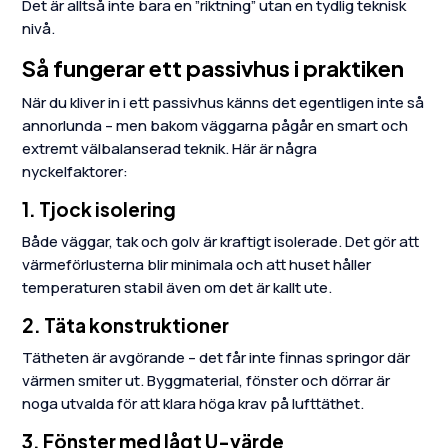
Det är alltså inte bara en ”riktning” utan en tydlig teknisk
nivå.
Så fungerar ett passivhus i praktiken
När du kliver in i ett passivhus känns det egentligen inte så
annorlunda – men bakom väggarna pågår en smart och
extremt välbalanserad teknik. Här är några
nyckelfaktorer:
1. Tjock isolering
Både väggar, tak och golv är kraftigt isolerade. Det gör att
värmeförlusterna blir minimala och att huset håller
temperaturen stabil även om det är kallt ute.
2. Täta konstruktioner
Tätheten är avgörande – det får inte finnas springor där
värmen smiter ut. Byggmaterial, fönster och dörrar är
noga utvalda för att klara höga krav på lufttäthet.
3. Fönster med lågt U-värde