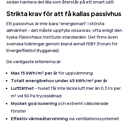
sedan hantera det lilla som återstår på ett smart sätt.
Strikta krav för att få kallas passivhus
Ett passivhus är inte bara ”energismart” i största
allmänhet – det måste uppfylla vissa krav, ofta enligt den
tyska
Passivhaus Institute
-standarden. Det finns även
svenska tolkningar genom bland annat FEBY (Forum för
Energieffektivt Byggande).
De vanligaste kriterierna är:
Max 15 kWh/m² per år
för uppvärmning
Totalt energibehov under 45 kWh/m² per år
Lufttäthet
– huset får inte läcka luft mer än 0,3 l/s per
m² vid 50 Pa tryckskillnad
Mycket god isolering
och extremt välisolerade
fönster
Effektiv värmeåtervinning
via ventilationssystemet