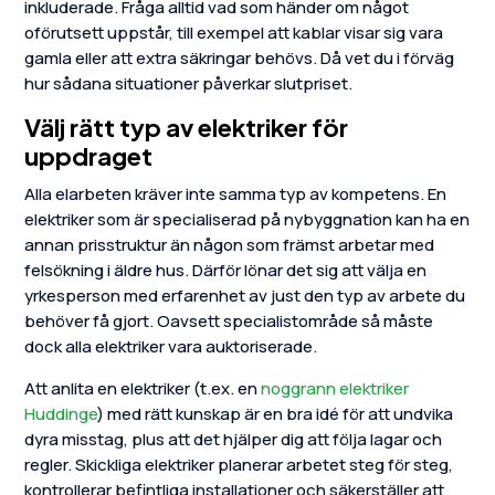
inkluderade. Fråga alltid vad som händer om något
oförutsett uppstår, till exempel att kablar visar sig vara
gamla eller att extra säkringar behövs. Då vet du i förväg
hur sådana situationer påverkar slutpriset.
Välj rätt typ av elektriker för
uppdraget
Alla elarbeten kräver inte samma typ av kompetens. En
elektriker som är specialiserad på nybyggnation kan ha en
annan prisstruktur än någon som främst arbetar med
felsökning i äldre hus. Därför lönar det sig att välja en
yrkesperson med erfarenhet av just den typ av arbete du
behöver få gjort. Oavsett specialistområde så måste
dock alla elektriker vara auktoriserade.
Att anlita en elektriker (t.ex. en
noggrann elektriker
Huddinge
) med rätt kunskap är en bra idé för att undvika
dyra misstag, plus att det hjälper dig att följa lagar och
regler. Skickliga elektriker planerar arbetet steg för steg,
kontrollerar befintliga installationer och säkerställer att